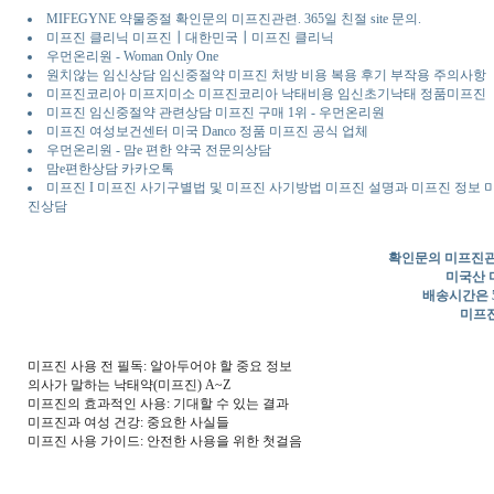
MIFEGYNE 약물중절 확인문의 미프진관련. 365일 친절 site 문의.
미프진 클리닉 미프진┃대한민국┃미프진 클리닉
우먼온리원 - Woman Only One
원치않는 임신상담 임신중절약 미프진 처방 비용 복용 후기 부작용 주의사항
미프진코리아 미프지미소 미프진코리아 낙태비용 임신초기낙태 정품미프진
미프진 임신중절약 관련상담 미프진 구매 1위 - 우먼온리원
미프진 여성보건센터 미국 Danco 정품 미프진 공식 업체
우먼온리원 - 맘e 편한 약국 전문의상담
맘e편한상담 카카오톡
미프진 I 미프진 사기구별법 및 미프진 사기방법 미프진 설명과 미프진 정보
진상담
확인문의 미프진관
미국산 
배송시간은 5
미프
미프진 사용 전 필독: 알아두어야 할 중요 정보
의사가 말하는 낙태약(미프진) A~Z
미프진의 효과적인 사용: 기대할 수 있는 결과
미프진과 여성 건강: 중요한 사실들
미프진 사용 가이드: 안전한 사용을 위한 첫걸음