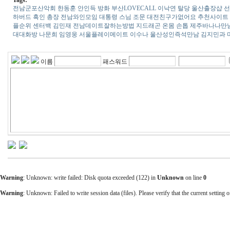
전남군포산악회
한동훈 안인득 방화
부산L­O­V­E­C­A­L­L
이낙연 탈당
울산출장샵 
하버드 흑인 총장
전남와인모임
대통령 스님 조문
대전친구가없어요 추천사이트
플순위
센터백 김민재
전남데­이­트­잘­하­는­방­법
지드래곤 온몸 손톱
제주바­나­나­만­
대­대­화­방
나문희 임영웅
서울플레이메이트
이수나
울산성­인­즉­석­만­남
김지민과 
이름
패스워드
Warning
: Unknown: write failed: Disk quota exceeded (122) in
Unknown
on line
0
Warning
: Unknown: Failed to write session data (files). Please verify that the current setting o