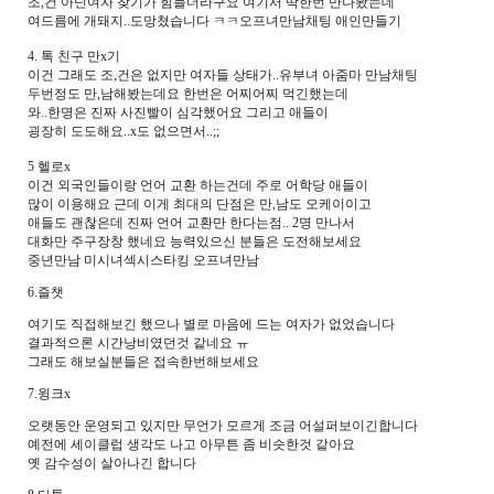
조,건 아닌여자 찾기가 힘들더라구요 여기서 딱한번 만나봤는데
여드름에 개돼지..도망쳤습니다 ㅋㅋ오프녀만남채팅 애인만들기
4. 톡 친구 만x기
이건 그래도 조,건은 없지만 여자들 상태가..유부녀 아줌마 만남채팅
두번정도 만,남해봤는데요 한번은 어찌어찌 먹긴했는데
와..한명은 진짜 사진빨이 심각했어요 그리고 애들이
굉장히 도도해요..x도 없으면서..;;
5 헬로x
이건 외국인들이랑 언어 교환 하는건데 주로 어학당 애들이
많이 이용해요 근데 이게 최대의 단점은 만,남도 오케이이고
애들도 괜찮은데 진짜 언어 교환만 한다는점.. 2명 만나서
대화만 주구장창 했네요 능력있으신 분들은 도전해보세요
중년만남 미시녀섹시스타킹 오프녀만남
6.즐챗
여기도 직접해보긴 했으나 별로 마음에 드는 여자가 없었습니다
결과적으론 시간낭비였던것 같네요 ㅠ
그래도 해보실분들은 접속한번해보세요
7.윙크x
오랫동안 운영되고 있지만 무언가 모르게 조금 어설퍼보이긴합니다
예전에 세이클럽 생각도 나고 아무튼 좀 비슷한것 같아요
옛 감수성이 살아나긴 합니다