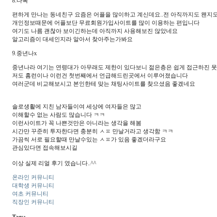
8.다톡
편하게 만나는 동네친구 요즘은 어플을 많이하고 계신데요..전 아직까지도 왠지
개인정보때문에 어플보단 무료회원가입사이트를 많이 이용하는 편입니다
여기도 나름 괜찮아 보이긴하는데 아직까지 사용해보진 않았네요
알고리즘이 대세인지라 알아서 찾아주는가봐요
9.중년나x
중년나라 여기는 연령대가 아무래도 제한이 있다보니 젊은층은 쉽게 접근하진 
저도 홈런이나 이런건 첫번째에서 언급해드린곳에서 이루어졌습니다
여러군데 비교해보시고 본인한테 맞는 채팅사이트를 찾으셨음 좋겠네요
솔로생활에 지친 남자들이여 세상에 여자들은 많고
이해할수 없는 사람도 많습니다 ㅋㅋ
이런사이트가 꼭 나쁜것만은 아니라는 생각을 해봄
시간만 꾸준히 투자한다면 충분히 ㅅㅍ 만날거라고 생각함 ㅋㅋ
가끔씩 서로 필요할때 만날수있는 ㅅㅍ가 있음 좋겠더라구요
관심있다면 접속해보시길
이상 실제 리얼 후기 였습니다..^^
온라인 커뮤니티
대학생 커뮤니티
여초 커뮤니티
직장인 커뮤니티
Tags: