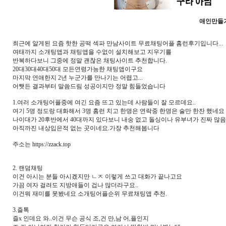
애인만들
최근에 알게된 요즘 핫한 공떡 섹파 만남사이트 무료채팅어플 홈런후기입니다...
여태까지 소개팅앱과 채팅앱을 수없이 설치해보고 지우기를
반복하다보니 그중에 정말 괜찮은 채팅사이트 추천합니다.
20대30대40대50대 모든연령가능한 채팅앱이구요
마지막 연애한지 2년 누군가를 만나기는 어렵고...
어쨋든 결과부터 말씀드림 성공이지만 정말 힘들었습니다
1.여러 소개팅어플중에 여긴 요즘 뜨고 있는데 사람들이 잘 모르데요..
여기 5명 정도랑 대화해서 3명 홈런 치고 한명은 연락중 한명은 술만 한잔 했네요
나이대가 20후반에서 40대까지 있다보니 내숭 없고 돌싱이나 유부녀가 진짜 많음
아직까진 내상입은적 없는 곳이네요.가장 추천해봅니다
주소는 https://zzack.top
2. 랜덤채팅
이건 아시는 분들 아시겠지만 ㄴㅈ 이렇게 쓰고 대화가 끝나고요
가끔 여자 걸려도 지방애들이 겁나 많더라구요..
이건뭐 재미를 못봤네요 소개팅어플순위 무료채팅앱 추천.
3.즐톡
즐x 인데요 와..이건 무슨 공식 조,건 만,남 어,플인지