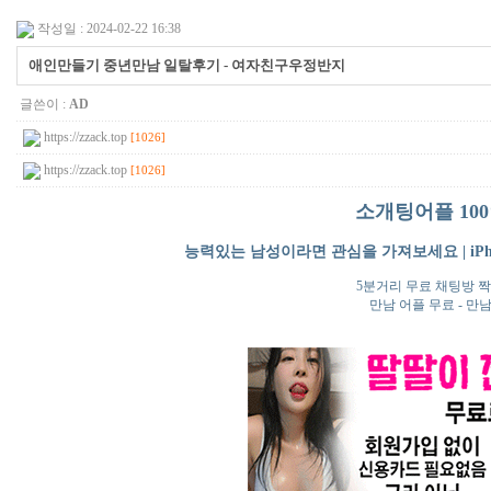
작성일 : 2024-02-22 16:38
애인만들기 중년만남 일탈후기 - 여­자­친­구­우­정­반­지
글쓴이 :
AD
https://zzack.top
[1026]
https://zzack.top
[1026]
소개팅어플 100
능력있는 남성이라면 관심을 가져보세요 | iPho
5분거리 무료 채팅방 짝
만남 어플 무료 - 만남 어플