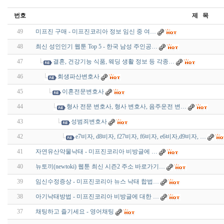
번호
제 목
49
미프진 구매 - 미프진코리아 정보 임신 중 여…
48
최신 성인인기 웹툰 Top 5 - 한국 남성 주인공…
47
결혼, 건강기능 식품, 웨딩 생활 정보 등 각종…
46
회생파산변호사
45
이혼전문변호사
44
형사 전문 변호사, 형사 변호사, 음주운전 변…
43
성범죄변호사
42
e7비자, d8비자, f27비자, f6비자, e6비자,d9비자, …
41
자연유산약물낙태 - 미프진코리아 비방글에 …
40
뉴토끼(newtoki) 웹툰 최신 시즌2 주소 바로가기…
39
임신수정증상 - 미프진코리아 뉴스 낙태 합법…
38
아기낙태방법 - 미프진코리아 비방글에 대한 …
37
채팅하고 즐기세요 - 영­어­채­팅